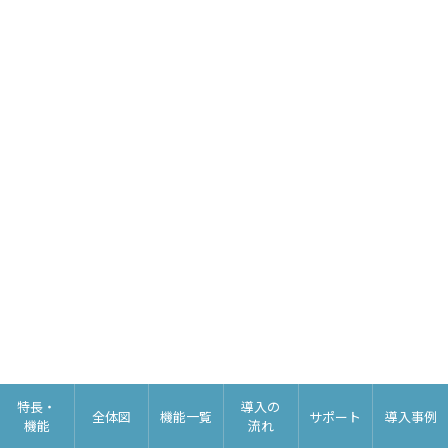
特長・
導入の
全体図
機能一覧
サポート
導入事例
機能
流れ